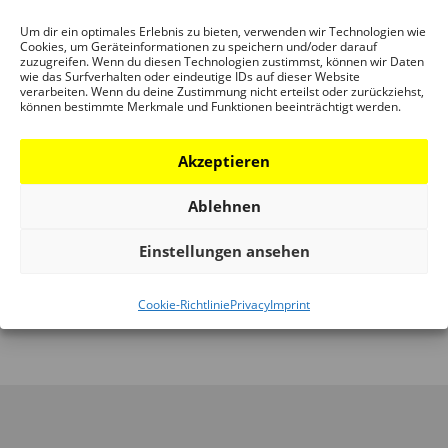
ORT
Um dir ein optimales Erlebnis zu bieten, verwenden wir Technologien wie
Cookies, um Geräteinformationen zu speichern und/oder darauf
zuzugreifen. Wenn du diesen Technologien zustimmst, können wir Daten
DAM SCHAUMAINKAI
wie das Surfverhalten oder eindeutige IDs auf dieser Website
verarbeiten. Wenn du deine Zustimmung nicht erteilst oder zurückziehst,
können bestimmte Merkmale und Funktionen beeinträchtigt werden.
Akzeptieren
CITY IS SPORTS
PREISVERLEIHUNG UND
Ablehnen
— CITIES IN
AUSSTELLUNGSERÖFFNUNG:
MOTION:
MAX 40 – BDA
Einstellungen ansehen
EUROPEAN
ARCHITEKTURPREIS FÜR JUNGE
PROJECTS AND
ARCHITEKTINNEN UND
Cookie-Richtlinie
Privacy
Imprint
EXAMPLES
ARCHITEKTEN