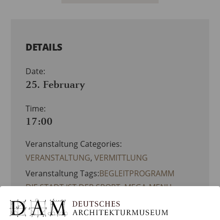
DETAILS
Date:
25. February
Time:
17:00
Veranstaltung Categories:
VERANSTALTUNG
,
VERMITTLUNG
Veranstaltung Tags:
BEGLEITPROGRAMM
DIE STADT IST DER SPORT
,
MEGA-MENU-
VERMITTLUNG