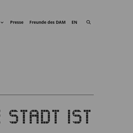
Presse
Freunde des DAM
EN
 STADT IST