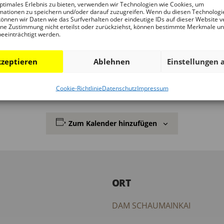
ptimales Erlebnis zu bieten, verwenden wir Technologien wie Cookies, um
mationen zu speichern und/oder darauf zuzugreifen. Wenn du diesen Technologi
önnen wir Daten wie das Surfverhalten oder eindeutige IDs auf dieser Website v
orin, nimmt Sie mit auf einen Rundgang durch die Ausstell
ne Zustimmung nicht erteilst oder zurückziehst, können bestimmte Merkmale u
fen.
beeinträchtigt werden.
zeptieren
Ablehnen
Einstellungen 
üche hat mittwochs bis 20 Uhr geöffnet – perfekt um den A
Cookie-Richtlinie
Datenschutz
Impressum
Zum Kalender hinzufügen
ORT
DAM SCHAUMAINKAI