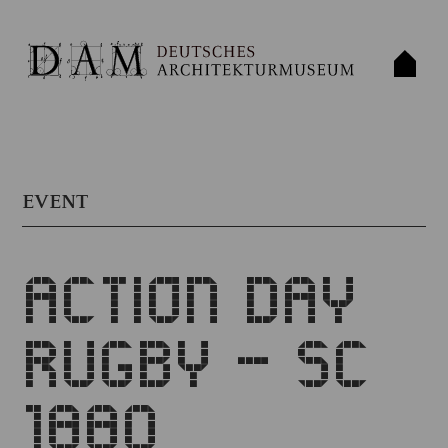
EVENT
ACTION DAY
RUGBY – SC
1880