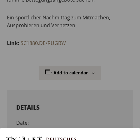
Ein sportlicher Nachmittag zum Mitmachen,
Ausprobieren und Vernetzen.
Link:
SC1880.DE/RUGBY/
Add to calendar
DETAILS
Date:
27. May