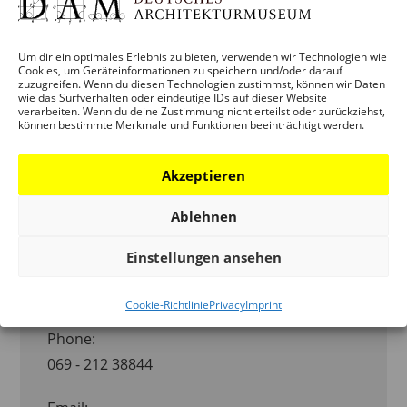
Time:
16:00 – 20:00
Um dir ein optimales Erlebnis zu bieten, verwenden wir Technologien wie
Cookies, um Geräteinformationen zu speichern und/oder darauf
Veranstaltung Category:
zuzugreifen. Wenn du diesen Technologien zustimmst, können wir Daten
wie das Surfverhalten oder eindeutige IDs auf dieser Website
VERANSTALTUNG
verarbeiten. Wenn du deine Zustimmung nicht erteilst oder zurückziehst,
können bestimmte Merkmale und Funktionen beeinträchtigt werden.
Veranstaltung Tags:
BEGLEITPROGRAMM
DIE STADT IST DER SPORT
,
MEGA-MENU
Akzeptieren
Ablehnen
ORGANISATOR
Einstellungen ansehen
DEUTSCHES ARCHITEKTURMUSEUM
(DAM)
Cookie-Richtlinie
Privacy
Imprint
Phone:
069 - 212 38844