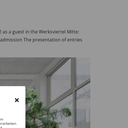
 a guest in the Werksviertel Mitte:
admission The presentation of entries
en
erarbeiten.
nd