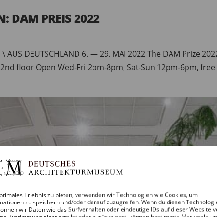
 DAM PREIS 2022
\ AUS DEUTSCHLAND 6. — 29. MAI 2022 The DAM Prize 2022 as
, 2nd floor Open Wed-Fri 2pm-8pm, Sat-Sun 12pm-6pm, free 
ptimales Erlebnis zu bieten, verwenden wir Technologien wie Cookies, um
mationen zu speichern und/oder darauf zuzugreifen. Wenn du diesen Technologi
önnen wir Daten wie das Surfverhalten oder eindeutige IDs auf dieser Website v
ne Zustimmung nicht erteilst oder zurückziehst, können bestimmte Merkmale u