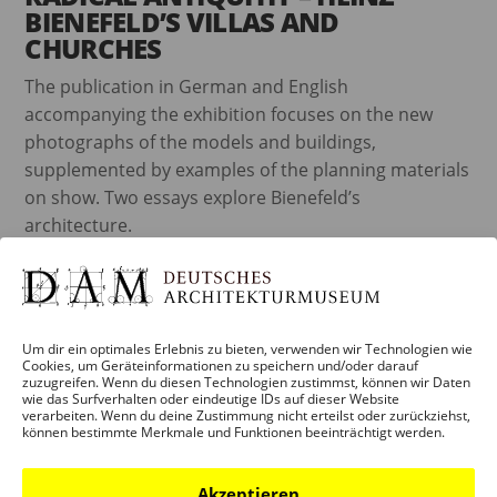
BIENEFELD’S VILLAS AND
CHURCHES
The publication in German and English
accompanying the exhibition focuses on the new
photographs of the models and buildings,
supplemented by examples of the planning materials
on show. Two essays explore Bienefeld’s
architecture.
read more
Um dir ein optimales Erlebnis zu bieten, verwenden wir Technologien wie
Cookies, um Geräteinformationen zu speichern und/oder darauf
zuzugreifen. Wenn du diesen Technologien zustimmst, können wir Daten
wie das Surfverhalten oder eindeutige IDs auf dieser Website
verarbeiten. Wenn du deine Zustimmung nicht erteilst oder zurückziehst,
können bestimmte Merkmale und Funktionen beeinträchtigt werden.
Akzeptieren