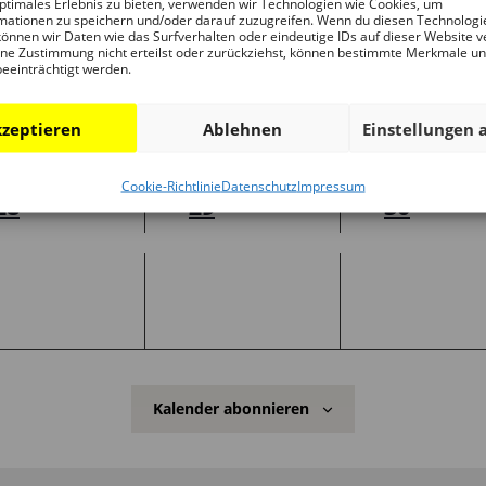
ptimales Erlebnis zu bieten, verwenden wir Technologien wie Cookies, um
3
3
3
21
22
23
mationen zu speichern und/oder darauf zuzugreifen. Wenn du diesen Technologi
önnen wir Daten wie das Surfverhalten oder eindeutige IDs auf dieser Website v
Veranstaltungen,
Veranstaltungen,
Veranstal
ne Zustimmung nicht erteilst oder zurückziehst, können bestimmte Merkmale u
beeinträchtigt werden.
zeptieren
Ablehnen
Einstellungen 
Cookie-Richtlinie
Datenschutz
Impressum
1
1
1
28
29
30
Veranstaltung,
Veranstaltung,
Veranstal
Kalender abonnieren