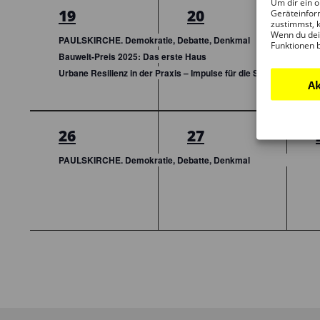
Um dir ein o
3
3
19
20
Geräteinfor
zustimmst, k
Veranstaltungen,
Veranstaltungen,
Wenn du dei
PAULSKIRCHE. Demokratie, Debatte, Denkmal
Funktionen 
Bauwelt-Preis 2025: Das erste Haus
Urbane Resilienz in der Praxis – Impulse für die Stadt im Wandel
Ak
1
1
26
27
Veranstaltung,
Veranstaltung,
PAULSKIRCHE. Demokratie, Debatte, Denkmal