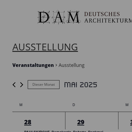
AUSSTELLUNG
Veranstaltungen
Ausstellung
Mai 2025
Dieser Monat
VERANSTALTUNGEN
Datum
wählen.
M
D
M
KALENDER
Montag
Dienstag
Mit
VON
3
3
28
29
VERANSTALTUNGEN
Veranstaltungen,
Veranstaltungen,