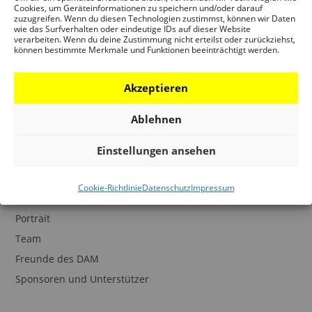
Ansprechpartner
Cookies, um Geräteinformationen zu speichern und/oder darauf
zuzugreifen. Wenn du diesen Technologien zustimmst, können wir Daten
wie das Surfverhalten oder eindeutige IDs auf dieser Website
verarbeiten. Wenn du deine Zustimmung nicht erteilst oder zurückziehst,
können bestimmte Merkmale und Funktionen beeinträchtigt werden.
SAMMLUNGEN
Akzeptieren
DAM Archiv
DAM Sammlung Digital
Ablehnen
DAM Bibliothek
Einstellungen ansehen
Cookie-Richtlinie
Datenschutz
Impressum
DAS DAM
Portrait
Team
Freunde des DAM
Sponsoren und Unterstützer