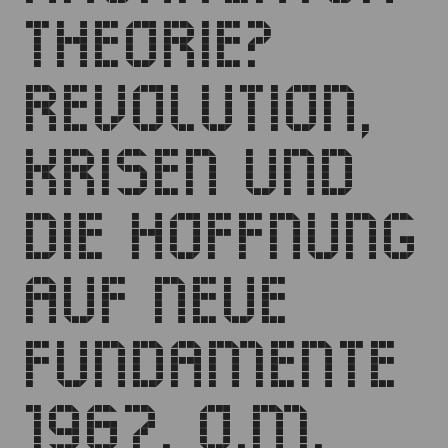
THEORIE?
REVOLUTION,
KRISEN UND
DIE HOFFNUNG
AUF NEUE
FUNDAMENTE
1967. O.M.