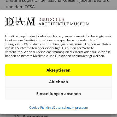
Cristina López Uribe, Sascha Roesler, Joseph Bedford
und dem CCSA.
Die Liste der Vorträge und der Themen wird in Kürze
veröffentlicht.
Um dir ein optimales Erlebnis zu bieten, verwenden wir Technologien wie
Cookies, um Geräteinformationen zu speichern und/oder darauf
Großzügig unterstützt durch die Wüstenrot Stiftung
zuzugreifen. Wenn du diesen Technologien zustimmst, können wir Daten
wie das Surfverhalten oder eindeutige IDs auf dieser Website
verarbeiten. Wenn du deine Zustimmung nicht erteilst oder zurückziehst,
können bestimmte Merkmale und Funktionen beeinträchtigt werden.
Zum Kalender hinzufügen
Akzeptieren
Ablehnen
Einstellungen ansehen
DETAILS
Cookie-Richtlinie
Datenschutz
Impressum
Beginn:
12. November