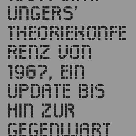
UNGERS’
THEORIEKONFE
RENZ VON
1967, EIN
UPDATE BIS
HIN ZUR
GEGENWART