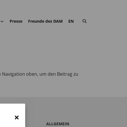
Presse
Freunde des DAM
EN
e Navigation oben, um den Beitrag zu
S DAM
ALLGEMEIN