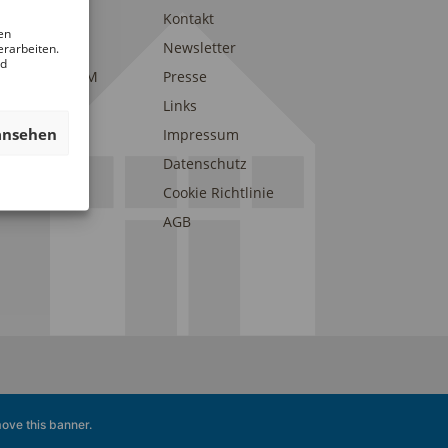
trait
Kontakt
en
am
Newsletter
erarbeiten.
nd
eunde des DAM
Presse
onsoren und
Links
erstützer
ansehen
Impressum
Datenschutz
Cookie Richtlinie
AGB
ove this banner
.