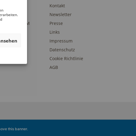
trait
Kontakt
en
am
Newsletter
erarbeiten.
nd
eunde des DAM
Presse
onsoren und
Links
erstützer
ansehen
Impressum
Datenschutz
Cookie Richtlinie
AGB
ove this banner
.