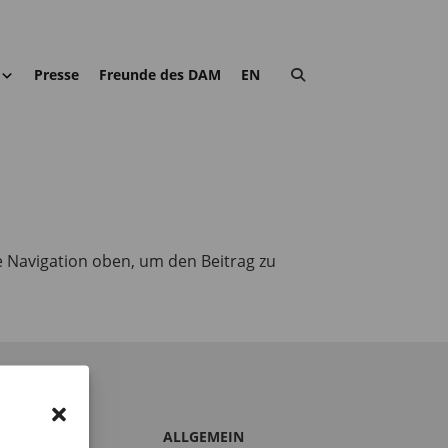
Presse
Freunde des DAM
EN
e Navigation oben, um den Beitrag zu
S DAM
ALLGEMEIN