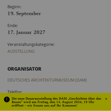
Beginn:
19. September
Ende:
17. Januar 2027
Veranstaltungskategorie:
AUSSTELLUNG
ORGANISATOR
DEUTSCHES ARCHITEKTURMUSEUM (DAM)
Telefon:
Die neue Dauerausstellung des DAM „Geschichten über das
x
069 - 212 38844
Bauen“ wird am Freitag, den 14. August 2026, 19 Uhr
eröffnet – wir freuen uns auf Ihr Kommen!
E-Mail: