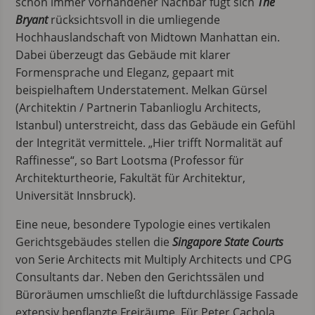
schon immer vorhandener Nachbar fügt sich
The
Bryant
rücksichtsvoll in die umliegende
Hochhauslandschaft von Midtown Manhattan ein.
Dabei überzeugt das Gebäude mit klarer
Formensprache und Eleganz, gepaart mit
beispielhaftem Understatement. Melkan Gürsel
(Architektin / Partnerin Tabanlioglu Architects,
Istanbul) unterstreicht, dass das Gebäude ein Gefühl
der Integrität vermittele. „Hier trifft Normalität auf
Raffinesse“, so Bart Lootsma (Professor für
Architekturtheorie, Fakultät für Architektur,
Universität Innsbruck).
Eine neue, besondere Typologie eines vertikalen
Gerichtsgebäudes stellen die
Singapore State Courts
von Serie Architects mit Multiply Architects und CPG
Consultants dar. Neben den Gerichtssälen und
Büroräumen umschließt die luftdurchlässige Fassade
extensiv bepflanzte Freiräume. Für Peter Cachola