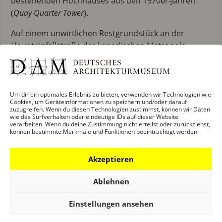
bestehenden Hochhauses aus den 1970er-Jahren
(
Quay Quarter Tower
).
Auf einem unwirtlichen Restgrundstück an der
Haupteinfallstraße der kanadischen Metropole
Vancouver realisierte BIG – Bjarke Ingels Group das
Vancouver House
.
Die Form des skulpturalen
Wohngebäudes entwickelte sich aus den
städtebaulichen Parametern. Den Architekt:innen
Um dir ein optimales Erlebnis zu bieten, verwenden wir Technologien wie
Cookies, um Geräteinformationen zu speichern und/oder darauf
gelang es, erschwerende äußere Faktoren in ein
zuzugreifen. Wenn du diesen Technologien zustimmst, können wir Daten
wie das Surfverhalten oder eindeutige IDs auf dieser Website
prägnantes Konzept umzuwandeln. Darin sind sich
verarbeiten. Wenn du deine Zustimmung nicht erteilst oder zurückziehst,
Andrea Jürges (stellvertretende Direktorin Deutsches
können bestimmte Merkmale und Funktionen beeinträchtigt werden.
Architekturmuseum, Frankfurt am Main) und Horst R.
Muth (Leiter Projektmanagement Immobilien, Deka
Akzeptieren
Immobilien GmbH, Frankfurt am Main) einig. Laut
Ablehnen
Jürges hat BIG aus dem Nichts etwas geschaffen, eine
tote Zone neu belebt und dabei einen Unort in ein
Einstellungen ansehen
urbanes Zentrum verwandelt. Für Muth „schwebt“
das Gebäude quasi in der Luft und gewinnt von