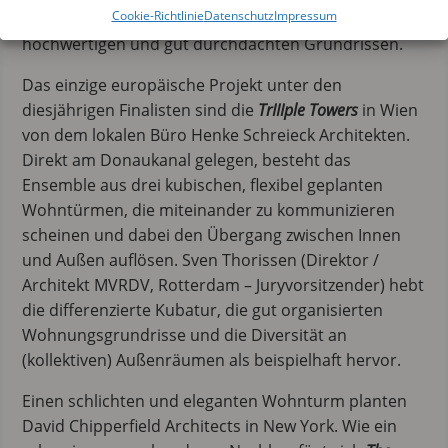
Cookie-Richtlinie
Datenschutz
Impressum
Geschoss zu Geschoss mehr Fläche mit qualitativ
hochwertigen und gut durchdachten Grundrissen.
Das einzige europäische Projekt unter den
diesjährigen Finalisten sind die
TrIIIple Towers
in Wien
von dem lokalen Büro Henke Schreieck Architekten.
Direkt am Donaukanal gelegen, besteht das
Ensemble aus drei kubischen, flexibel geplanten
Wohntürmen, die miteinander zu kommunizieren
scheinen und dabei den Übergang zwischen Innen
und Außen auflösen. Sven Thorissen (Direktor /
Architekt MVRDV, Rotterdam – Juryvorsitzender) hebt
die differenzierte Kubatur, die gut organisierten
Wohnungsgrundrisse und die Diversität an
(kollektiven) Außenräumen als beispielhaft hervor.
Einen schlichten und eleganten Wohnturm planten
David Chipperfield Architects in New York. Wie ein