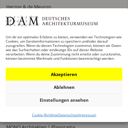
Herzog & de Meuron
MKM Museum Küppersmühle, Duisburg
Hild + K
Wohnen am Hohentorsplatz, Bremen
Um dir ein optimales Erlebnis zu bieten, verwenden wir Technologien wie
Cookies, um Geräteinformationen zu speichern und/oder darauf
Hütten & Paläste
zuzugreifen. Wenn du diesen Technologien zustimmst, können wir Daten
wie das Surfverhalten oder eindeutige IDs auf dieser Website
Scheune Prädikow, Umbau, genossenschaftliches
verarbeiten. Wenn du deine Zustimmung nicht erteilst oder zurückziehst,
Wohn- und Gewerbehaus, Prötzel
können bestimmte Merkmale und Funktionen beeinträchtigt werden.
Krekeler Architekten
Akzeptieren
Sanierung Audimax Universität Braunschweig
Ablehnen
Lederer Ragnarsdóttir Oei LRO
Volkstheater München
Einstellungen ansehen
mehr* architekten
Brauereihalle, Kirchheim
Cookie-Richtlinie
Datenschutz
Impressum
MONO Architekten | Planorama