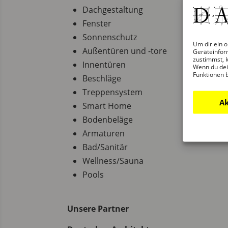
Dachgestaltung
Fenster
Sonnenschutz
Um dir ein o
Außentüren und -tore
Geräteinfor
zustimmst, k
Innentüren
Wenn du dei
Funktionen 
Beschläge
Treppensystem
Ak
Smart Home
Bodenbeläge
Armaturen
Bad/Sanitär
Wellness/Sauna
Pools
Unsere Partner