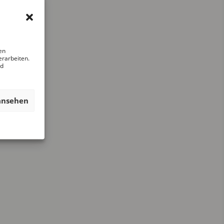
en
erarbeiten.
nd
ansehen