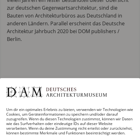
vielen Jahren ein fester Bestandteil dieser Übersicht
zur deutschen Gegenwartsarchitektur, sind die
Bauten von Architekturbüros aus Deutschland in
anderen Ländern. Parallel erscheint das Deutsche
Architektur Jahrbuch 2020 bei DOM publishers /
Berlin.
Um dir ein optimales Erlebnis zu bieten, verwenden wir Technologien wie
Cookies, um Geräteinformationen zu speichern und/oder darauf
zuzugreifen. Wenn du diesen Technologien zustimmst, können wir Daten
wie das Surfverhalten oder eindeutige IDs auf dieser Website
verarbeiten. Wenn du deine Zustimmung nicht erteilst oder zurückziehst,
können bestimmte Merkmale und Funktionen beeinträchtigt werden.