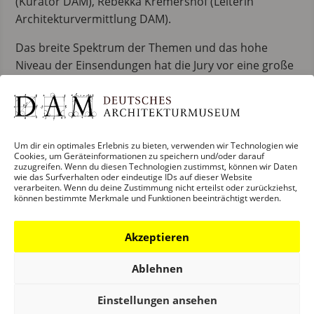
(Kurator DAM), Rebekka Kremershof (Leiterin
Architekturvermittlung DAM).
Das breite Spektrum der Themen und das hohe
Niveau der Einsendungen hat die Jury vor eine große
Herausforderung gestellt. Zum wiederholten Mal
haben daher die Juroren entschieden, nicht nur zehn
Preisträger zu bestimmen, sondern auch zehn
weitere Einsendungen für die
Shortlist des DAM
Um dir ein optimales Erlebnis zu bieten, verwenden wir Technologien wie
Architectural Book Awards 2021
auszuwählen:
Cookies, um Geräteinformationen zu speichern und/oder darauf
zuzugreifen. Wenn du diesen Technologien zustimmst, können wir Daten
wie das Surfverhalten oder eindeutige IDs auf dieser Website
Growing up Modern: Childhoods in Iconic
verarbeiten. Wenn du deine Zustimmung nicht erteilst oder zurückziehst,
können bestimmte Merkmale und Funktionen beeinträchtigt werden.
Homes
/ Birkhäuser Verlag
Architectural Guide Sub-Saharan Africa
/ DOM
Akzeptieren
publishers
Against and for Method Revisiting
Ablehnen
Architectural Design as Research
/
gta Verlag
Repairing Earthquake Project 2011 – 2021
/ Jap
Einstellungen ansehen