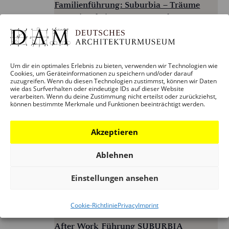
Familienführung: Suburbia – Träume
vom Eigenheim – Wege aus der
Wohnungskrise
Deutsches Architekturmuseum (DAM)
Schaumainkai 43,
Frankfurt / M., Hessen
Um dir ein optimales Erlebnis zu bieten, verwenden wir Technologien wie
Cookies, um Geräteinformationen zu speichern und/oder darauf
zuzugreifen. Wenn du diesen Technologien zustimmst, können wir Daten
wie das Surfverhalten oder eindeutige IDs auf dieser Website
verarbeiten. Wenn du deine Zustimmung nicht erteilst oder zurückziehst,
Wed
können bestimmte Merkmale und Funktionen beeinträchtigt werden.
12
Akzeptieren
Ablehnen
Einstellungen ansehen
12. August – 17:00
Cookie-Richtlinie
Privacy
Imprint
After Work Führung SUBURBIA