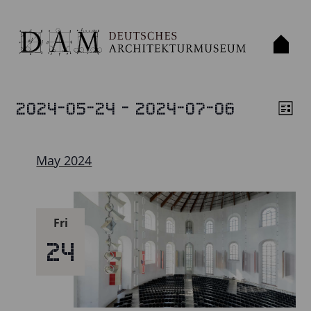
 - 
2024-05-24
2024-07-06
VERANSTALTUNGEN
List
VIE
VE
Select
VIE
NAV
date.
NAV
May 2024
Fri
24