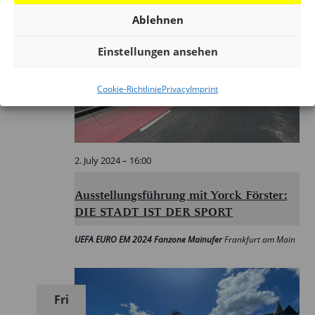
Tue
Ablehnen
2
Einstellungen ansehen
Cookie-Richtlinie
Privacy
Imprint
2. July 2024 – 16:00
Ausstellungsführung mit Yorck Förster:
DIE STADT IST DER SPORT
UEFA EURO EM 2024 Fanzone Mainufer
Frankfurt am Main
Fri