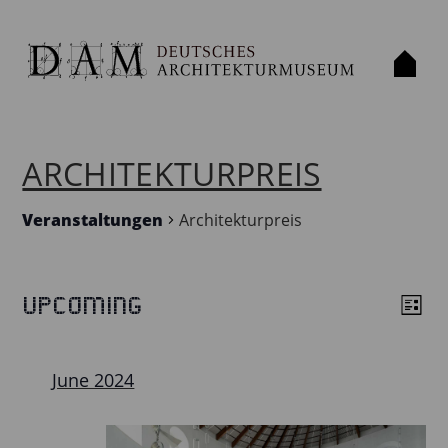
ARCHITEKTURPREIS
Veranstaltungen
Architekturpreis
Upcoming
VERANSTALTUNGEN
List
VIE
VE
Select
VIE
NAV
date.
NAV
June 2024