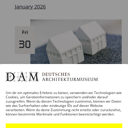
January 2026
Fri
30
30. January – 19:00
Um dir ein optimales Erlebnis zu bieten, verwenden wir Technologien wie
Cookies, um Geräteinformationen zu speichern und/oder darauf
Award Ceremony + Exhibition Opening:
zuzugreifen. Wenn du diesen Technologien zustimmst, können wir Daten
wie das Surfverhalten oder eindeutige IDs auf dieser Website
DAM Preis 2026 The 23 best buildings
verarbeiten. Wenn du deine Zustimmung nicht erteilst oder zurückziehst,
können bestimmte Merkmale und Funktionen beeinträchtigt werden.
in/from Germany
DAM Schaumainkai