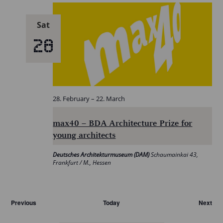
Sat
28
28. February
–
22. March
max40 – BDA Architecture Prize for
young architects
Deutsches Architekturmuseum (DAM)
Schaumainkai 43,
Frankfurt / M., Hessen
Veranstaltungen
Previous
Today
Next
Veran