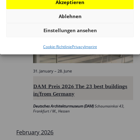
Akzeptieren
Ablehnen
Sat
Einstellungen ansehen
31
Cookie-Richtlinie
Privacy
Imprint
31. January
–
28. June
DAM Preis 2026 The 23 best buildings
in/from Germany
Deutsches Architekturmuseum (DAM)
Schaumainkai 43,
Frankfurt / M., Hessen
February 2026