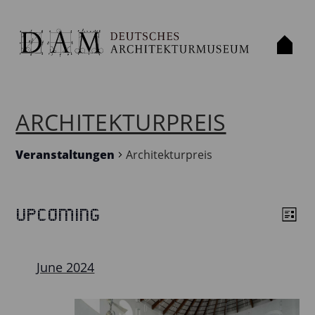
ARCHITEKTURPREIS
Veranstaltungen
Architekturpreis
Upcoming
VERANSTALTUNGEN
List
VIE
VE
Select
VIE
NAV
date.
NAV
June 2024