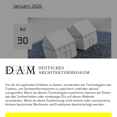
January 2026
Fri
30
30. January – 19:00
Um dir ein optimales Erlebnis zu bieten, verwenden wir Technologien wie
Cookies, um Geräteinformationen zu speichern und/oder darauf
Award Ceremony + Exhibition Opening:
zuzugreifen. Wenn du diesen Technologien zustimmst, können wir Daten
wie das Surfverhalten oder eindeutige IDs auf dieser Website
DAM Preis 2026 The 23 best buildings
verarbeiten. Wenn du deine Zustimmung nicht erteilst oder zurückziehst,
können bestimmte Merkmale und Funktionen beeinträchtigt werden.
in/from Germany
DAM Schaumainkai