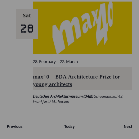
Sat
28
28. February
–
22. March
max40 – BDA Architecture Prize for
young architects
Deutsches Architekturmuseum (DAM)
Schaumainkai 43,
Frankfurt / M., Hessen
Veranstaltungen
Previous
Today
Next
Veran