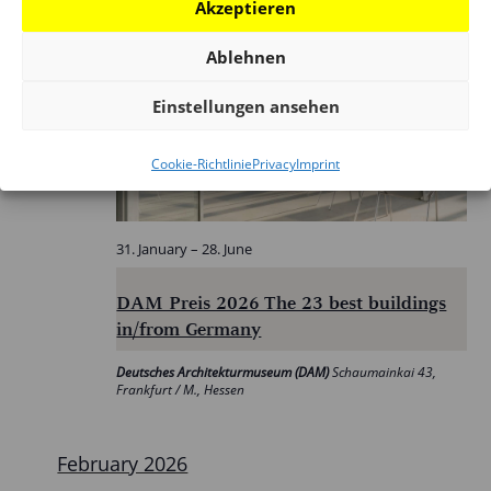
Akzeptieren
Ablehnen
Sat
Einstellungen ansehen
31
Cookie-Richtlinie
Privacy
Imprint
31. January
–
28. June
DAM Preis 2026 The 23 best buildings
in/from Germany
Deutsches Architekturmuseum (DAM)
Schaumainkai 43,
Frankfurt / M., Hessen
February 2026