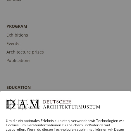
PROGRAM
Exhibitions
Events
Architecture prizes
Publications
EDUCATION
Program
Guidances and Tours
Publications
Um dir ein optimales Erlebnis zu bieten, verwenden wir Technologien wie
Contact person
Cookies, um Geräteinformationen zu speichern und/oder darauf
zuzugreifen. Wenn du diesen Technologien zustimmst, können wir Daten