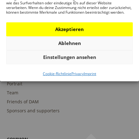
wie das Surfverhalten oder eindeutige IDs auf dieser Website
verarbeiten. Wenn du deine Zustimmung nicht erteilst oder zurückziehst,
können bestimmte Merkmale und Funktionen beeinträchtigt werden.
COLLECTIONS
DAM Archive
Akzeptieren
DAM Digital Collection
Ablehnen
DAM Library
Einstellungen ansehen
Cookie-Richtlinie
Privacy
Imprint
THE DAM
Portrait
Team
Friends of DAM
Sponsors and supporters