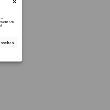
en
erarbeiten.
nd
ansehen