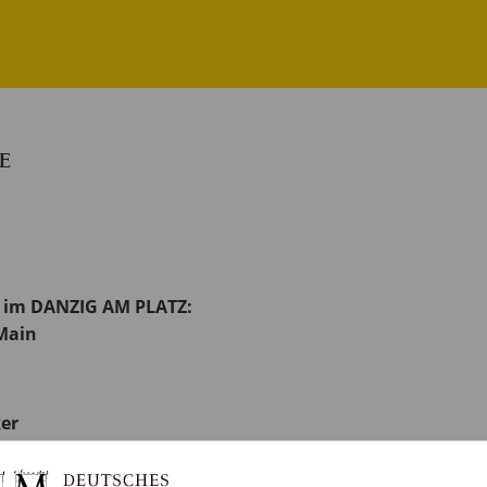
E
 im DANZIG AM PLATZ:
Main
ker
EGEN