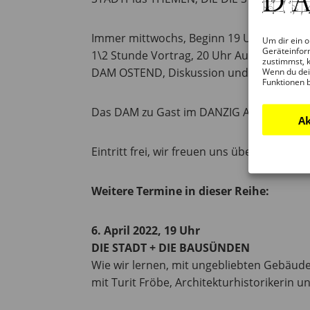
Immer mittwochs, Beginn 19 Uhr
Um dir ein o
Geräteinfor
1\2 Stunde Vortrag, 20 Uhr Ausstellungs
zustimmst, k
DAM OSTEND, Diskussion und Getränke an
Wenn du dei
Funktionen 
Das DAM zu Gast im DANZIG AM PLATZ,
Ak
Eintritt frei, wir freuen uns über eine Spe
Weitere Termine in dieser Reihe:
6. April 2022, 19 Uhr
DIE STADT + DIE BAUSÜNDEN
Wie wir lernen, mit ungebliebten Gebäu
mit Turit Fröbe, Architekturhistorikerin u