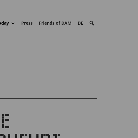
oday
Press
Friends of DAM
DE
IE