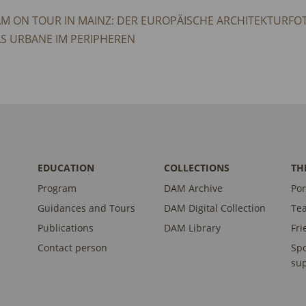
M ON TOUR IN MAINZ: DER EUROPÄISCHE ARCHITEKTURFOTO
S URBANE IM PERIPHEREN
EDUCATION
COLLECTIONS
TH
Program
DAM Archive
Por
Guidances and Tours
DAM Digital Collection
Te
Publications
DAM Library
Fri
Contact person
Sp
sup