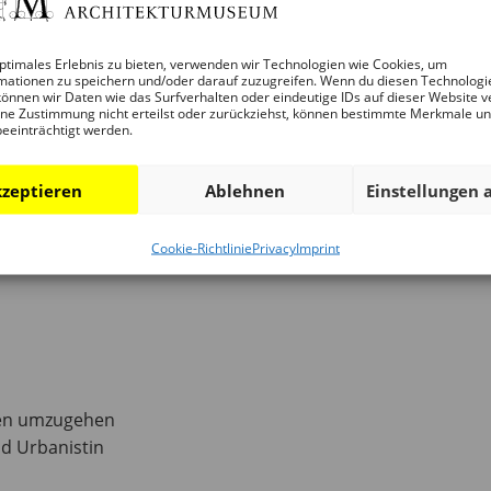
ptimales Erlebnis zu bieten, verwenden wir Technologien wie Cookies, um
mationen zu speichern und/oder darauf zuzugreifen. Wenn du diesen Technologi
rundgang
önnen wir Daten wie das Surfverhalten oder eindeutige IDs auf dieser Website v
 der Bar.
ne Zustimmung nicht erteilst oder zurückziehst, können bestimmte Merkmale u
beeinträchtigt werden.
zeptieren
Ablehnen
Einstellungen 
nde!
Cookie-Richtlinie
Privacy
Imprint
den umzugehen
nd Urbanistin