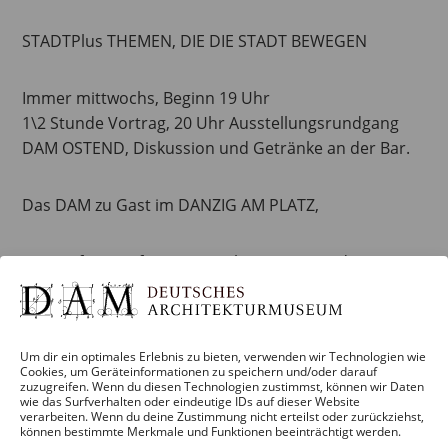
STADTPlus THEMEN, DIE DIE STADT BEWEGEN
Immer mittwochs, Beginn 19 Uhr
1\2 Stunde Vortrag, 20 Uhr Ausstellungsrundgang
DAM OSTEND, Diskussion und Getränke an der Bar.
Das DAM zu Gast im DANZIG AM PLATZ,
Eintritt frei, wir freuen uns über eine Spende!
Weitere Termine in dieser Reihe:
Um dir ein optimales Erlebnis zu bieten, verwenden wir Technologien wie
Cookies, um Geräteinformationen zu speichern und/oder darauf
13. Juli 2022, 19 Uhr
zuzugreifen. Wenn du diesen Technologien zustimmst, können wir Daten
DIE STADT + DER STEHSCHOPPEN
wie das Surfverhalten oder eindeutige IDs auf dieser Website
verarbeiten. Wenn du deine Zustimmung nicht erteilst oder zurückziehst,
Wo Frankfurt trinkt und redet
können bestimmte Merkmale und Funktionen beeinträchtigt werden.