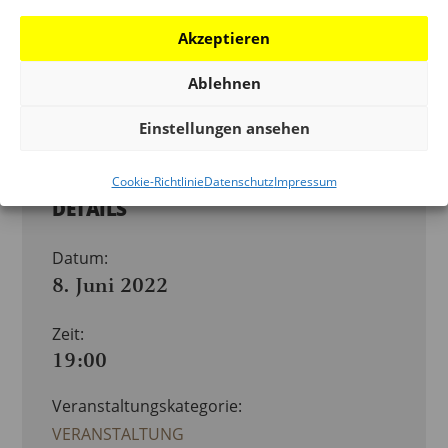
mit Andreas Maier, Schriftsteller
Akzeptieren
Ablehnen
Zum Kalender hinzufügen
Einstellungen ansehen
Cookie-Richtlinie
Datenschutz
Impressum
DETAILS
Datum:
8. Juni 2022
Zeit:
19:00
Veranstaltungskategorie:
VERANSTALTUNG