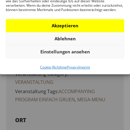
wie das Surfverhalten oder eindeutige IDs auf dieser Website
verarbeiten. Wenn du deine Zustimmung nicht erteilst oder zurückziehst,
können bestimmte Merkmale und Funktionen beeinträchtigt werden.
DETAILS
Akzeptieren
Date:
15. June 2021
Ablehnen
Einstellungen ansehen
Time:
19:00 – 21:00
Cookie-Richtlinie
Privacy
Imprint
Veranstaltung Category:
VERANSTALTUNG
Veranstaltung Tags:
ACCOMPANYING
PROGRAM EINFACH GRUEN
,
MEGA-MENU
ORT