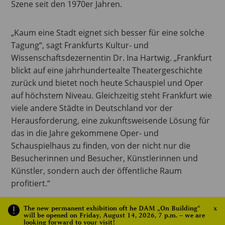
Szene seit den 1970er Jahren.
„Kaum eine Stadt eignet sich besser für eine solche
Tagung“, sagt Frankfurts Kultur- und
Wissenschaftsdezernentin Dr. Ina Hartwig. „Frankfurt
blickt auf eine jahrhundertealte Theatergeschichte
zurück und bietet noch heute Schauspiel und Oper
auf höchstem Niveau. Gleichzeitig steht Frankfurt wie
viele andere Städte in Deutschland vor der
Herausforderung, eine zukunftsweisende Lösung für
das in die Jahre gekommene Oper- und
Schauspielhaus zu finden, von der nicht nur die
Besucherinnen und Besucher, Künstlerinnen und
Künstler, sondern auch der öffentliche Raum
profitiert.“
The new permanent exhibition oft he DAM „On Building“
x
Die Veranstaltung, die sowohl vor Ort als auch online
will be opened on Friday, August 14, 2026, 7 p.m. – we are
looking forward to your visit!
stattfindet, versteht sich als aktuelle