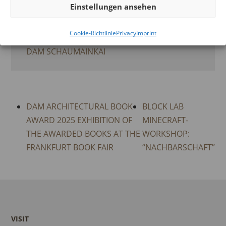
Einstellungen ansehen
ORT
Cookie-Richtlinie
Privacy
Imprint
DAM SCHAUMAINKAI
DAM ARCHITECTURAL BOOK
BLOCK LAB
AWARD 2025 EXHIBITION OF
MINECRAFT-
THE AWARDED BOOKS AT THE
WORKSHOP:
FRANKFURT BOOK FAIR
“NACHBARSCHAFT”
VISIT