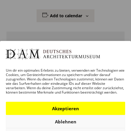
Add to calendar
DETAILS
Date:
24. October 2025
Um dir ein optimales Erlebnis zu bieten, verwenden wir Technologien wie
Cookies, um Geräteinformationen zu speichern und/oder darauf
zuzugreifen. Wenn du diesen Technologien zustimmst, können wir Daten
wie das Surfverhalten oder eindeutige IDs auf dieser Website
Veranstaltung Categories:
verarbeiten. Wenn du deine Zustimmung nicht erteilst oder zurückziehst,
ERWACHSENE
,
KINDER + JUGENDLICHE +
können bestimmte Merkmale und Funktionen beeinträchtigt werden.
FAMILIEN
,
VERANSTALTUNG
,
Akzeptieren
VERMITTLUNG
Veranstaltung Tags:
BEGLEITPROGRAMM
Ablehnen
STADT BAUEN HEUTE?
,
MEGA-MENU