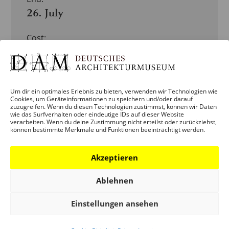
26. July
Cost:
€ 3
Veranstaltung
Categories:
Um dir ein optimales Erlebnis zu bieten, verwenden wir Technologien wie
Cookies, um Geräteinformationen zu speichern und/oder darauf
ERWACHSENE
,
zuzugreifen. Wenn du diesen Technologien zustimmst, können wir Daten
KINDER +
wie das Surfverhalten oder eindeutige IDs auf dieser Website
verarbeiten. Wenn du deine Zustimmung nicht erteilst oder zurückziehst,
JUGENDLICHE +
können bestimmte Merkmale und Funktionen beeinträchtigt werden.
FAMILIEN
,
SCHULE
& KITA
,
Akzeptieren
VERANSTALTUNG
,
Ablehnen
VERMITTLUNG
Veranstaltung
Einstellungen ansehen
Tags:
MEGA-MENU-