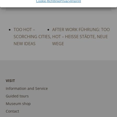
VERMITTLUNG
Cookie-Richtlinie
Privacy
Imprint
TOO HOT –
AFTER WORK FÜHRUNG: TOO
SCORCHING CITIES,
HOT – HEISSE STÄDTE, NEUE W
NEW IDEAS
EGE
VISIT
Information and Service
Guided tours
Museum shop
Contact