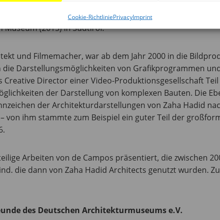
wie die Zuerkennung des Pritzker-Preis (2004). Zu den Ba
, das Aquatics Centre für die Olympischen Sommerspiele 2
Cookie-Richtlinie
Privacy
Imprint
 Museum (2015) in Südtirol.
tekt und Filmemacher, war ab dem Jahr 2000 in die Bildpr
n die Darstellungsmöglichkeiten von Grafikprogrammen und
 Creative Director einer Video-Produktionsgesellschaft Tei
glichkeiten der Darstellung von komplexen Bauten. Die Eb
nzeichen der Architekturdarstellungen von Zaha Hadid nac
 von ihm stammte zum Beispiel ein guter Teil der großfor
6.
ilige Arbeiten von de Campos präsentiert, die zwischen 20
nd. die dann von Zaha Hadid Architects genutzt wurden. Zu
Freunde des Deutschen Architekturmuseums e.V.