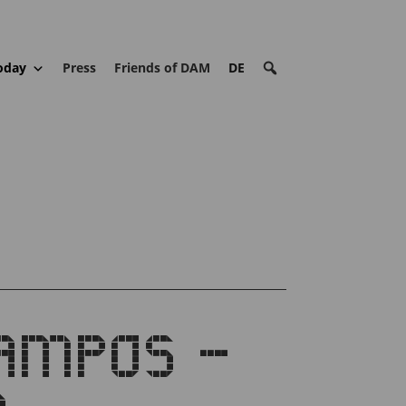
oday
Press
Friends of DAM
DE
CAMPOS –