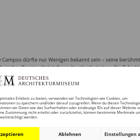
e Campos dürfte nur Wenigen bekannt sein – seine berühmt
rischer Berater (Artist Consultant) arbeitete er für Zaha Ha
ros auf die charismatische Gründerin fokussiert. Die Aus
ptimales Erlebnis zu bieten, verwenden wir Technologien wie Cookies, um
hre Architekturbilder bekannt. In ihren Projektdarstellung
mationen zu speichern und/oder darauf zuzugreifen. Wenn du diesen Technologi
önnen wir Daten wie das Surfverhalten oder eindeutige IDs auf dieser Website v
xonometrien und Verzerrungen – das Ergebnis waren wunde
ne Zustimmung nicht erteilst oder zurückziehst, können bestimmte Merkmale u
en Bauten und Designobjekten eine eigene Ebene im Werk de
beeinträchtigt werden.
zeptieren
Ablehnen
Einstellungen 
m ab der Jahrtausendwende: monografische Ausstellungen 