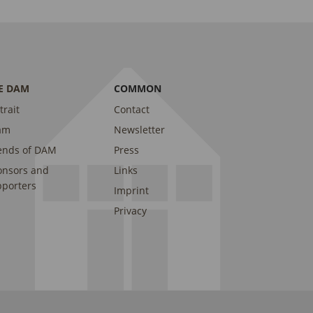
E DAM
COMMON
trait
Contact
am
Newsletter
ends of DAM
Press
onsors and
Links
porters
Imprint
Privacy