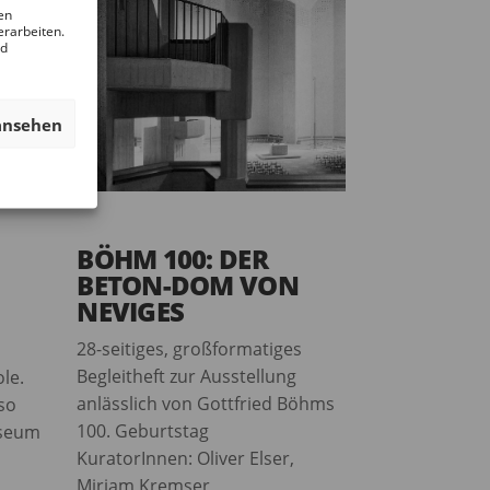
en
erarbeiten.
nd
ansehen
BÖHM 100: DER
BETON-DOM VON
NEVIGES
28-seitiges, großformatiges
Begleitheft zur Ausstellung
le.
anlässlich von Gottfried Böhms
lso
100. Geburtstag
useum
KuratorInnen: Oliver Elser,
Miriam Kremser