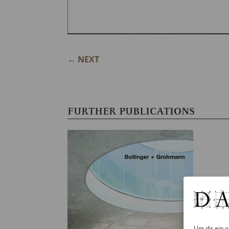
←
NEXT
FURTHER PUBLICATIONS
DA
Um dir ein o