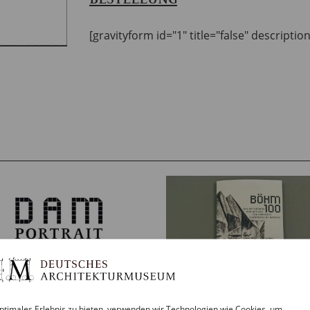
[gravityform id="1" title="false" descriptio
M PORTRAIT
ptimales Erlebnis zu bieten, verwenden wir Technologien wie Cookies, um