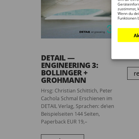
Geräteinfor
Hrsg
zustimmst, k
Wenn du dei
Arch
Funktionen 
deuts
PDF-D
Ak
farbi
Soft
erhäl
DETAIL —
ENGINEERING 3:
BOLLINGER +
r
GROHMANN
Hrsg: Christian Schittich, Peter
Cachola Schmal Erschienen im
DETAIL Verlag, Sprachen: de\en
Beispielseiten 144 Seiten,
Paperback EUR 19,–