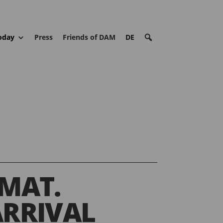
oday
Press
Friends of DAM
DE
MAT.
ARRIVAL