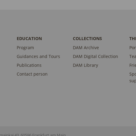
EDUCATION
COLLECTIONS
TH
Program
DAM Archive
Por
Guidances and Tours
DAM Digital Collection
Te
Publications
DAM Library
Fri
Contact person
Sp
sup
ainkai 43, 60596 Frankfurt am Main