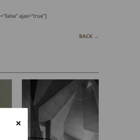
n="false" ajax="true"]
BACK
→