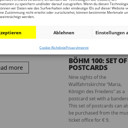
mationen zu speichern und/oder darauf zuzugreifen. Wenn du diesen Technologi
. Deutsches
önnen wir Daten wie das Surfverhalten oder eindeutige IDs auf dieser Website v
ne Zustimmung nicht erteilst oder zurückziehst, können bestimmte Merkmale u
itekturmuseum,
beeinträchtigt werden.
ch\englisch Beispielseiten,
atei 78 Seiten, zahlreiche
zeptieren
Ablehnen
Einstellungen 
ge Abb., 21 x 10,5 cm,
cover Nur im Museumsshop
Cookie-Richtlinie
Privacy
Imprint
tlich für EUR 4,50
BÖHM 100: SET OF
POSTCARDS
ead more
Nine sights of the
Wallfahrtskirchte "Maria,
Königin des Friedens" as a
postcard set with a bandero
This set of postcards can a
be purchased from the m
ticket office for € 9.