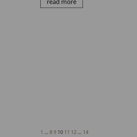
read more
1
…
8
9
10
11
12
…
14