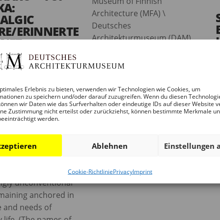
Museum of Finnish
KA:
Architecture (MFA) \
ALGIC
Deutsches
RE/ERINNERTE
Architekturmuseum (DAM)
NFT
Mit einem Essay von
o firm Tezuka
Christophe Pourtois sowie
ts, headed by
Projekttexten von Juulia
v
 and Yui Tezuka, is
Kauste und Ulf Meyer 108
ptimales Erlebnis zu bieten, verwenden wir Technologien wie Cookies, um
C
 an increasingly
mationen zu speichern und/oder darauf zuzugreifen. Wenn du diesen Technologi
Seiten, deutsch\englisch,
önnen wir Daten wie das Surfverhalten oder eindeutige IDs auf dieser Website v
ional reputation for
Softcover, Format: 274mm...
ne Zustimmung nicht erteilst oder zurückziehst, können bestimmte Merkmale u
beeinträchtigt werden.
ed blend of
nal and
read more
orary Japanese
zeptieren
Ablehnen
Einstellungen 
cs, developing
ns which seem
Cookie-Richtlinie
Privacy
Imprint
ngly unconventional
maining anchored in
e and needs of
 life. (The names of