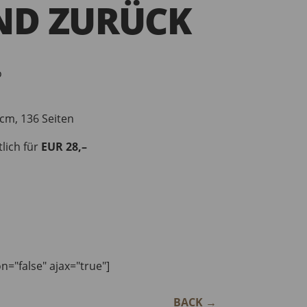
ND ZURÜCK
o
cm, 136 Seiten
lich für
EUR
28,–
on="false" ajax="true"]
BACK
→