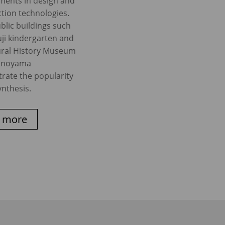
ments in design and
tion technologies.
blic buildings such
uji kindergarten and
ural History Museum
unoyama
rate the popularity
ynthesis.
 more