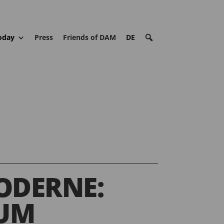
oday
Press
Friends of DAM
DE
ODERNE:
ZUM