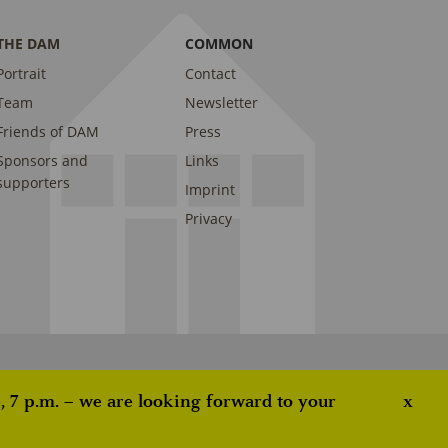
THE DAM
COMMON
Portrait
Contact
Team
Newsletter
Friends of DAM
Press
Sponsors and
Links
supporters
Imprint
Privacy
 7 p.m. – we are looking forward to your
x
ove this banner
.