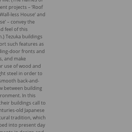
cent projects – ‘Roof
‘Wall-less House’ and
se’ – convey the
d feel of this
) Tezuka buildings
ort such features as
iding-door fronts and
s, and make
ar use of wood and
ght steel in order to
 smooth back-and-
ow between building
ronment. In this
heir buildings call to
turies-old Japanese
tural tradition, which
bed into present day