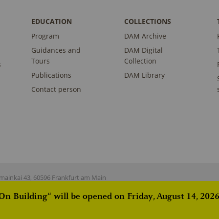
EDUCATION
COLLECTIONS
Program
DAM Archive
Guidances and
DAM Digital
Tours
Collection
s
Publications
DAM Library
Contact person
ainkai 43, 60596 Frankfurt am Main
 Building“ will be opened on Friday, August 14, 2026,
istered on
wpml.org
as a development site. Switch to a production site key to
rem