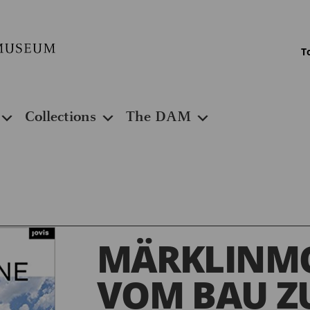
T
Collections
The DAM
MÄRKLINM
VOM BAU 