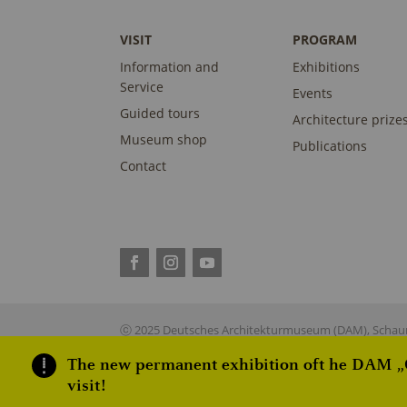
VISIT
PROGRAM
Information and
Exhibitions
Service
Events
Guided tours
Architecture prize
Museum shop
Publications
Contact
ⓒ 2025 Deutsches Architekturmuseum (DAM), Schaum
The new permanent exhibition oft he DAM „On
visit!
This site is reg