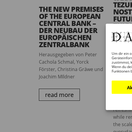
TEZU
THE NEW PREMISES
NOST
OF THE EUROPEAN
FUTU
CENTRAL BANK –
ZUKU
DER NEUBAU DER
EUROPÄISCHEN
The Toky
ZENTRALBANK
Architec
Takaharu
Um dir ein o
Herausgegeben von Peter
enjoying
Geräteinfor
Cachola Schmal, Yorck
zustimmst, k
internat
Wenn du dei
Förster, Christina Gräwe und
Funktionen 
its refin
Joachim MIldner
traditio
contemp
Ak
read more
aestheti
solutio
refreshi
while re
the scal
everyday