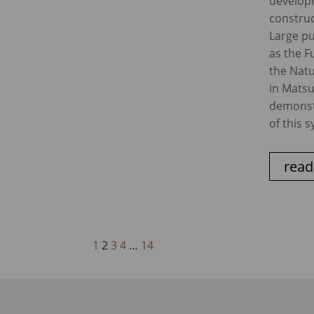
develop
construc
Large pu
as the F
the Nat
in Mats
demonst
of this s
read
1
2
3
4
…
14