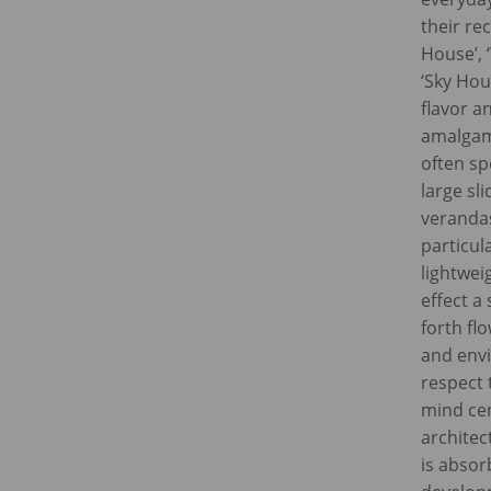
their re
House’, 
‘Sky Hou
flavor an
amalgam.
often sp
large sl
veranda
particul
lightwei
effect a
forth fl
and envi
respect t
mind cen
architec
is absor