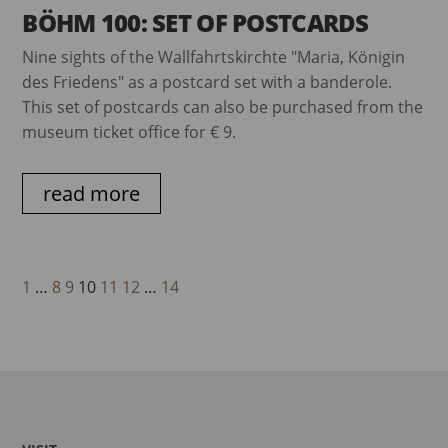
BÖHM 100: SET OF POSTCARDS
Nine sights of the Wallfahrtskirchte "Maria, Königin
des Friedens" as a postcard set with a banderole.
This set of postcards can also be purchased from the
museum ticket office for € 9.
read more
1
…
8
9
10
11
12
…
14