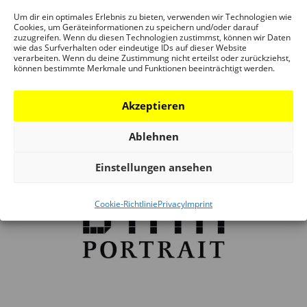
BOLLINGER + GROHMANN
Um dir ein optimales Erlebnis zu bieten, verwenden wir Technologien wie
Hrsg: Christian Schittich, Peter Cachola Schmal
Cookies, um Geräteinformationen zu speichern und/oder darauf
zuzugreifen. Wenn du diesen Technologien zustimmst, können wir Daten
Erschienen im DETAIL Verlag, Sprachen: de\en
wie das Surfverhalten oder eindeutige IDs auf dieser Website
Beispielseiten 144 Seiten, Paperback EUR 19,–
verarbeiten. Wenn du deine Zustimmung nicht erteilst oder zurückziehst,
können bestimmte Merkmale und Funktionen beeinträchtigt werden.
read more
Akzeptieren
Ablehnen
Einstellungen ansehen
Cookie-Richtlinie
Privacy
Imprint