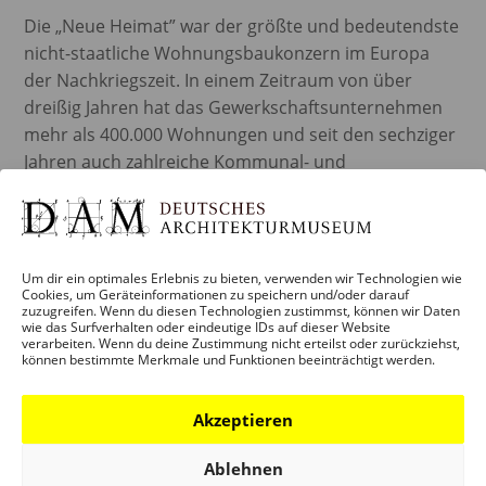
Die „Neue Heimat” war der größte und bedeutendste
nicht-staatliche Wohnungsbaukonzern im Europa
der Nachkriegszeit. In einem Zeitraum von über
dreißig Jahren hat das Gewerkschaftsunternehmen
mehr als 400.000 Wohnungen und seit den sechziger
Jahren auch zahlreiche Kommunal- und
Gewerbebauten in Deutschland geplant und
ausgeführt. Im Museumsshop erhältlich für € 29,90.
read more
Um dir ein optimales Erlebnis zu bieten, verwenden wir Technologien wie
Cookies, um Geräteinformationen zu speichern und/oder darauf
zuzugreifen. Wenn du diesen Technologien zustimmst, können wir Daten
wie das Surfverhalten oder eindeutige IDs auf dieser Website
verarbeiten. Wenn du deine Zustimmung nicht erteilst oder zurückziehst,
können bestimmte Merkmale und Funktionen beeinträchtigt werden.
Akzeptieren
Ablehnen