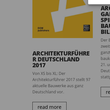
AR
GA
SP
BA
BI
Der 
zwei
ARCHITEKTURFÜHRE
ganz
R DEUTSCHLAND
bauku
2017
21. 
Deut
Von XS bis XL: Der
stat
Architekturführer 2017 stellt 97
aktuelle Bauwerke aus ganz
r
Deutschland vor.
read more