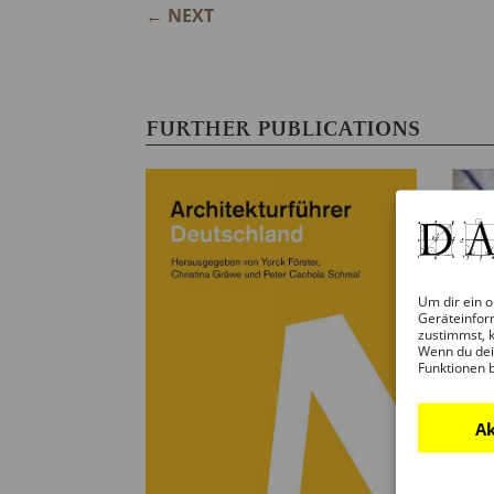
←
NEXT
FURTHER PUBLICATIONS
Um dir ein o
Geräteinfor
zustimmst, k
Wenn du dei
Funktionen 
Ak