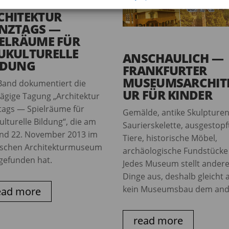
CHITEKTUR
NZTAGS —
IELRÄUME FÜR
UKULTURELLE
ANSCHAULICH —
LDUNG
FRANKFURTER
MUSEUMSARCHIT
Band dokumentiert die
UR FÜR KINDER
tägige Tagung „Architektur
tags — Spielräume für
Gemälde, antike Skulpturen
lturelle Bildung“, die am
Saurierskelette, ausgestopf
und 22. November 2013 im
Tiere, historische Möbel,
schen Architekturmuseum
archäologische Fundstücke .
tgefunden hat.
Jedes Museum stellt ander
Dinge aus, deshalb gleicht 
kein Museumsbau dem and
ead more
read more