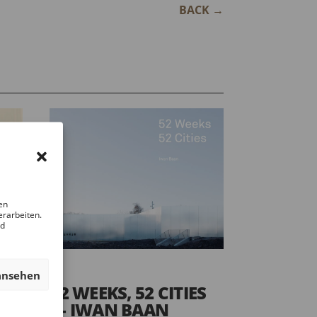
BACK
→
en
erarbeiten.
nd
ansehen
52 WEEKS, 52 CITIES
— IWAN BAAN