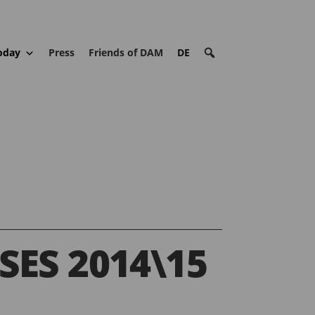
oday
Press
Friends of DAM
DE
SES 2014\15