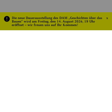
ORGANISATOREN
ORT
Die neue Dauerausstellung des DAM „Geschichten über das
x
Bauen“ wird am Freitag, den 14. August 2026, 19 Uhr
eröffnet – wir freuen uns auf Ihr Kommen!
DEUTSCHES
UEFA EURO EM 2024
ARCHITEKTURMUSEUM
FANZONE MAINUFER
(DAM)
Frankfurt am Main
,
GOOGLE KARTE
STIFTUNG FUSSBALL & K
ANZEIGEN
ULTUR EURO 2024
DIE
BUNDESREGIERUNG
STADTPLUS: DIE STADT + DIE
BLOCK LAB:
SKATER WO ES ERLAUBT IST –
FRANKFURT