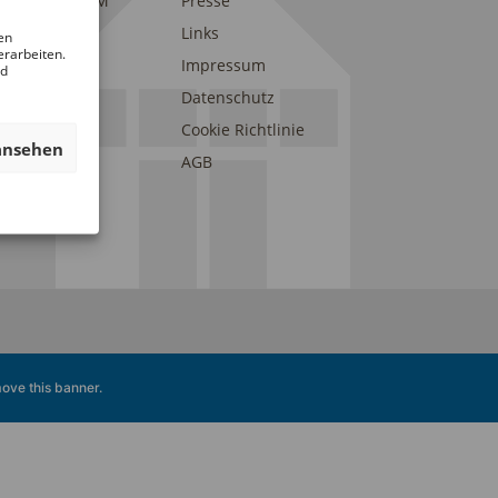
eunde des DAM
Presse
onsoren und
Links
en
erarbeiten.
erstützer
Impressum
nd
Datenschutz
Cookie Richtlinie
ansehen
AGB
ove this banner
.