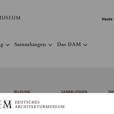
Heute
ng
Sammlungen
Das DAM
BILDUNG
SAMMLUNGEN
DA
Programm
DAM Archiv
Por
Führungen und
DAM Sammlung
Te
Touren
Digital