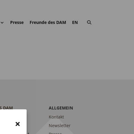
Presse
Freunde des DAM
EN
S DAM
ALLGEMEIN
trait
Kontakt
am
Newsletter