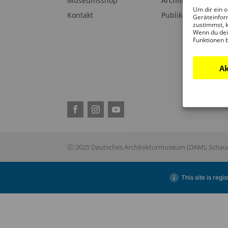
Museumsshop
Architekturpreise
Um dir ein o
Kontakt
Publikationen
Geräteinfor
zustimmst, k
Wenn du dei
Funktionen 
Ak
ⓒ 2025 Deutsches Architekturmuseum (DAM), Schaum
This site is reg