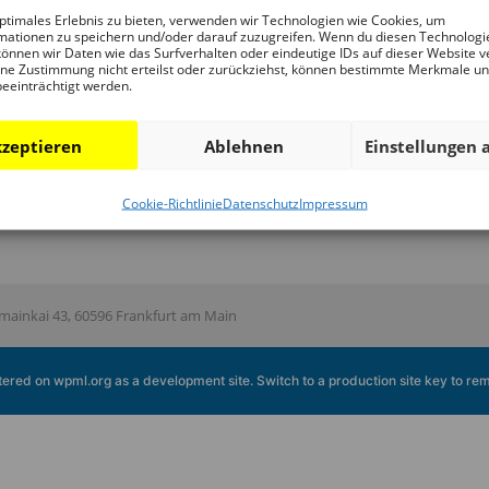
Fr
ptimales Erlebnis zu bieten, verwenden wir Technologien wie Cookies, um
Publikationen
DAM Bibliothek
Sp
mationen zu speichern und/oder darauf zuzugreifen. Wenn du diesen Technologi
önnen wir Daten wie das Surfverhalten oder eindeutige IDs auf dieser Website v
Ansprechpartner
Unt
ne Zustimmung nicht erteilst oder zurückziehst, können bestimmte Merkmale u
beeinträchtigt werden.
zeptieren
Ablehnen
Einstellungen 
Cookie-Richtlinie
Datenschutz
Impressum
ainkai 43, 60596 Frankfurt am Main
istered on
wpml.org
as a development site. Switch to a production site key to
rem