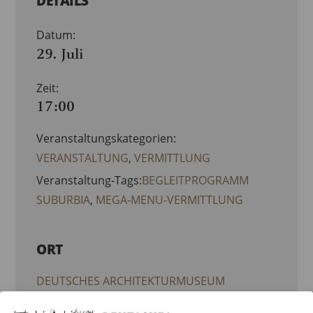
DETAILS
Datum:
29. Juli
Zeit:
17:00
Veranstaltungskategorien:
VERANSTALTUNG
,
VERMITTLUNG
Veranstaltung-Tags:
BEGLEITPROGRAMM
SUBURBIA
,
MEGA-MENU-VERMITTLUNG
ORT
DEUTSCHES ARCHITEKTURMUSEUM
(DAM)