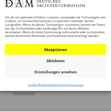
Schaumainkai 43
Frankfurt / M.
,
Hessen
D-60596
GOOGLE
KARTE ANZEIGEN
Um dir ein optimales Erlebnis zu bieten, verwenden wir Technologien wie
Cookies, um Geräteinformationen zu speichern und/oder darauf
zuzugreifen. Wenn du diesen Technologien zustimmst, können wir Daten
Telefon:
wie das Surfverhalten oder eindeutige IDs auf dieser Website
verarbeiten. Wenn du deine Zustimmung nicht erteilst oder zurückziehst,
+49 (0)69 212-38844
können bestimmte Merkmale und Funktionen beeinträchtigt werden.
Akzeptieren
ABGESAGT: TOO
STRESSTEST – WECKRUF AN
Ablehnen
HOT CLIMATEWALK –
PLANERINNEN UND ALLE,
Einstellungen ansehen
STADTKLIMA
DIE STADT IHR ZUHAUSE
ERLEBEN UND
NENNEN / MAXIMUM GREEN
Cookie-Richtlinie
Datenschutz
Impressum
URBANE HITZE
ON MINIMAL SPACE
VERSTEHEN