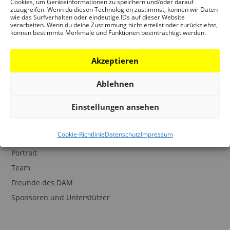
Cookies, um Geräteinformationen zu speichern und/oder darauf
zuzugreifen. Wenn du diesen Technologien zustimmst, können wir Daten
wie das Surfverhalten oder eindeutige IDs auf dieser Website
verarbeiten. Wenn du deine Zustimmung nicht erteilst oder zurückziehst,
können bestimmte Merkmale und Funktionen beeinträchtigt werden.
SAMMLUNGEN
Akzeptieren
DAM Archiv
DAM Sammlung Digital
Ablehnen
DAM Bibliothek
Einstellungen ansehen
Cookie-Richtlinie
Datenschutz
Impressum
DAS DAM
Portrait
Team
Freunde des DAM
Sponsoren und Unterstützer