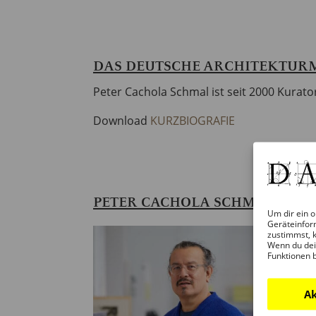
DAS DEUTSCHE ARCHITEKTUR
Peter Cachola Schmal ist seit 2000 Kurato
Download
KURZBIOGRAFIE
PETER CACHOLA SCHMAL
Um dir ein o
Geräteinfor
zustimmst, k
Wenn du dei
Funktionen 
Ak