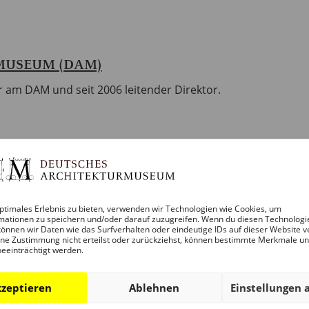
MUSEUM (DAM)
r am DAM und seit 2006 leitender Direktor.
ptimales Erlebnis zu bieten, verwenden wir Technologien wie Cookies, um
mationen zu speichern und/oder darauf zuzugreifen. Wenn du diesen Technologi
önnen wir Daten wie das Surfverhalten oder eindeutige IDs auf dieser Website v
ne Zustimmung nicht erteilst oder zurückziehst, können bestimmte Merkmale u
beeinträchtigt werden.
zeptieren
Ablehnen
Einstellungen 