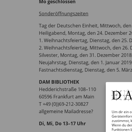
Mo geschlossen
Sonderöffnungszeiten
Tag der Deutschen Einheit, Mittwoch, den 
Heiligabend, Montag, den 24. Dezember 2
1. Weihnachtsfeiertag, Dienstag, den 25.
2. Weihnachtsfeiertag, Mittwoch, den 26.
Silvester, Montag, den 31. Dezember 2018,
Neujahrstag, Dienstag, den 1. Januar 2019
Fastnachtsdienstag, Dienstag, den 5. März
DAM BIBLIOTHEK
Hedderichstraße 108–110
60596 Frankfurt am Main
T +49 (0))69-212-30827
allgemeine Mailadresse?
Um dir ein o
Geräteinfor
zustimmst, k
Di, Mi, Do 13–17 Uhr
Wenn du dei
Funktionen 