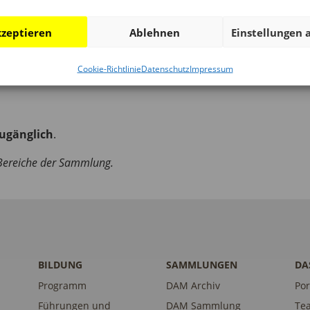
er Bibliothek auf Voranmeldung möglich.
zeptieren
Ablehnen
Einstellungen 
Cookie-Richtlinie
Datenschutz
Impressum
zugänglich
.
n Bereiche der Sammlung.
BILDUNG
SAMMLUNGEN
DA
Programm
DAM Archiv
Por
Führungen und
DAM Sammlung
Te