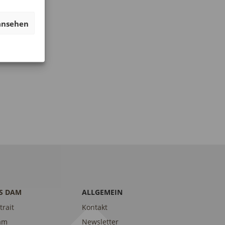
ansehen
S DAM
ALLGEMEIN
trait
Kontakt
am
Newsletter