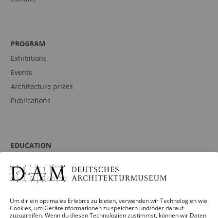
PROGRAM
Exhibitions
Events
Architecture prizes
Publications
EDUCATION
Program
Guidances and Tours
Publications
Um dir ein optimales Erlebnis zu bieten, verwenden wir Technologien wie
Contact person
Cookies, um Geräteinformationen zu speichern und/oder darauf
zuzugreifen. Wenn du diesen Technologien zustimmst, können wir Daten