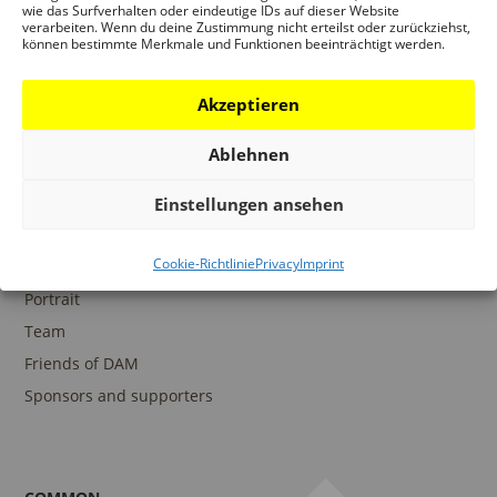
wie das Surfverhalten oder eindeutige IDs auf dieser Website
verarbeiten. Wenn du deine Zustimmung nicht erteilst oder zurückziehst,
können bestimmte Merkmale und Funktionen beeinträchtigt werden.
COLLECTIONS
DAM Archive
Akzeptieren
DAM Digital Collection
Ablehnen
DAM Library
Einstellungen ansehen
Cookie-Richtlinie
Privacy
Imprint
THE DAM
Portrait
Team
Friends of DAM
Sponsors and supporters