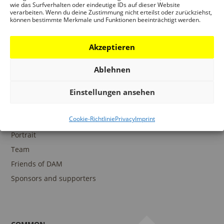
wie das Surfverhalten oder eindeutige IDs auf dieser Website
verarbeiten. Wenn du deine Zustimmung nicht erteilst oder zurückziehst,
können bestimmte Merkmale und Funktionen beeinträchtigt werden.
COLLECTIONS
DAM Archive
Akzeptieren
DAM Digital Collection
Ablehnen
DAM Library
Einstellungen ansehen
Cookie-Richtlinie
Privacy
Imprint
THE DAM
Portrait
Team
Friends of DAM
Sponsors and supporters