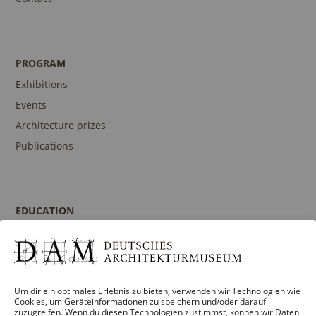
PROGRAM
Exhibitions
Events
Architecture prizes
Publications
EDUCATION
Program
Guidances and Tours
Publications
Um dir ein optimales Erlebnis zu bieten, verwenden wir Technologien wie
Contact person
Cookies, um Geräteinformationen zu speichern und/oder darauf
zuzugreifen. Wenn du diesen Technologien zustimmst, können wir Daten