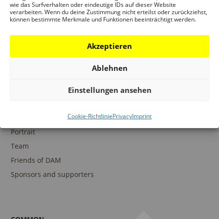
wie das Surfverhalten oder eindeutige IDs auf dieser Website
verarbeiten. Wenn du deine Zustimmung nicht erteilst oder zurückziehst,
können bestimmte Merkmale und Funktionen beeinträchtigt werden.
COLLECTIONS
DAM Archive
Akzeptieren
DAM Digital Collection
Ablehnen
DAM Library
Einstellungen ansehen
Cookie-Richtlinie
Privacy
Imprint
THE DAM
Portrait
Team
Friends of DAM
Sponsors and supporters