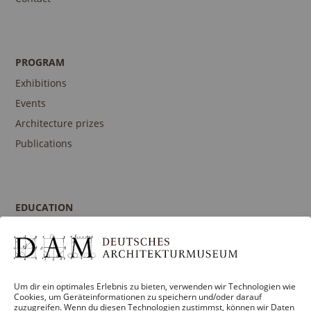
PROGRAM
Exhibitions
Events
Architecture prizes
Publications
EDUCATION
Program
Guidances and Tours
Publications
Um dir ein optimales Erlebnis zu bieten, verwenden wir Technologien wie
Contact person
Cookies, um Geräteinformationen zu speichern und/oder darauf
zuzugreifen. Wenn du diesen Technologien zustimmst, können wir Daten