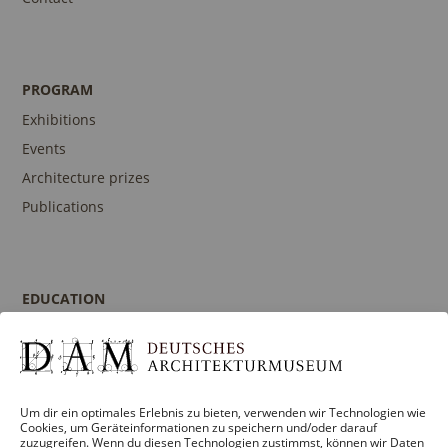
PROGRAM
Exhibitions
Events
Architecture prizes
Publications
EDUCATION
Program
Guidances and Tours
Publications
Um dir ein optimales Erlebnis zu bieten, verwenden wir Technologien wie
Contact person
Cookies, um Geräteinformationen zu speichern und/oder darauf
zuzugreifen. Wenn du diesen Technologien zustimmst, können wir Daten