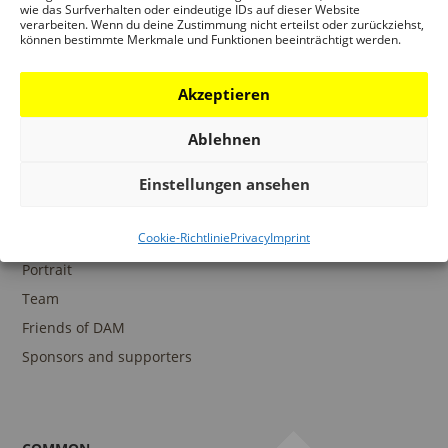
wie das Surfverhalten oder eindeutige IDs auf dieser Website
verarbeiten. Wenn du deine Zustimmung nicht erteilst oder zurückziehst,
können bestimmte Merkmale und Funktionen beeinträchtigt werden.
COLLECTIONS
DAM Archive
Akzeptieren
DAM Digital Collection
Ablehnen
DAM Library
Einstellungen ansehen
Cookie-Richtlinie
Privacy
Imprint
THE DAM
Portrait
Team
Friends of DAM
Sponsors and supporters