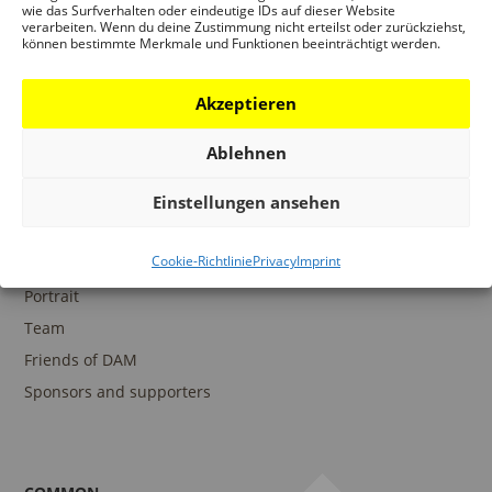
wie das Surfverhalten oder eindeutige IDs auf dieser Website
verarbeiten. Wenn du deine Zustimmung nicht erteilst oder zurückziehst,
können bestimmte Merkmale und Funktionen beeinträchtigt werden.
COLLECTIONS
DAM Archive
Akzeptieren
DAM Digital Collection
Ablehnen
DAM Library
Einstellungen ansehen
Cookie-Richtlinie
Privacy
Imprint
THE DAM
Portrait
Team
Friends of DAM
Sponsors and supporters