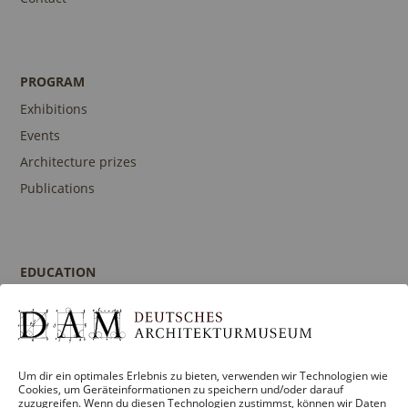
PROGRAM
Exhibitions
Events
Architecture prizes
Publications
EDUCATION
Program
Guidances and Tours
Publications
Um dir ein optimales Erlebnis zu bieten, verwenden wir Technologien wie
Contact person
Cookies, um Geräteinformationen zu speichern und/oder darauf
zuzugreifen. Wenn du diesen Technologien zustimmst, können wir Daten