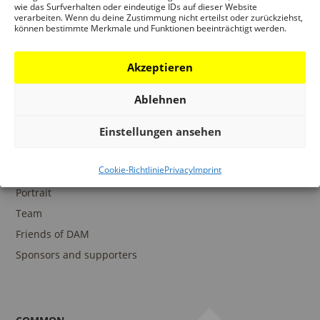
wie das Surfverhalten oder eindeutige IDs auf dieser Website
verarbeiten. Wenn du deine Zustimmung nicht erteilst oder zurückziehst,
können bestimmte Merkmale und Funktionen beeinträchtigt werden.
COLLECTIONS
DAM Archive
Akzeptieren
DAM Digital Collection
Ablehnen
DAM Library
Einstellungen ansehen
Cookie-Richtlinie
Privacy
Imprint
THE DAM
Portrait
Team
Friends of DAM
Sponsors and supporters