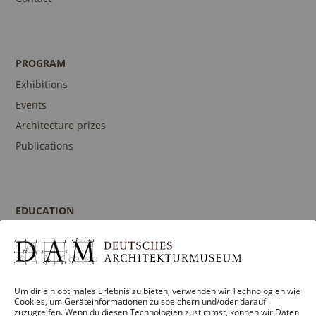
PROGRAM
Exhibitions
Events
Architecture prizes
Publications
EDUCATION
Program
Guidances and Tours
Publications
Um dir ein optimales Erlebnis zu bieten, verwenden wir Technologien wie
Contact person
Cookies, um Geräteinformationen zu speichern und/oder darauf
zuzugreifen. Wenn du diesen Technologien zustimmst, können wir Daten