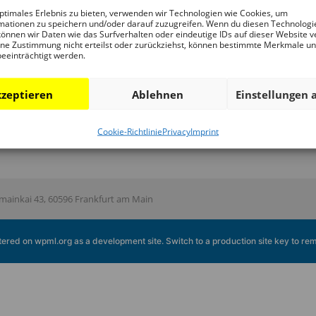
ptimales Erlebnis zu bieten, verwenden wir Technologien wie Cookies, um
Guidances and Tours
DAM Digital Collection
Te
mationen zu speichern und/oder darauf zuzugreifen. Wenn du diesen Technologi
önnen wir Daten wie das Surfverhalten oder eindeutige IDs auf dieser Website v
Publications
DAM Library
Fri
ne Zustimmung nicht erteilst oder zurückziehst, können bestimmte Merkmale u
beeinträchtigt werden.
Contact person
Sp
sup
zeptieren
Ablehnen
Einstellungen 
Cookie-Richtlinie
Privacy
Imprint
ainkai 43, 60596 Frankfurt am Main
istered on
wpml.org
as a development site. Switch to a production site key to
rem