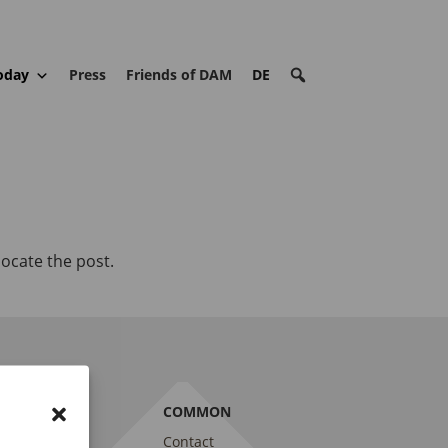
oday
Press
Friends of DAM
DE
locate the post.
E DAM
COMMON
trait
Contact