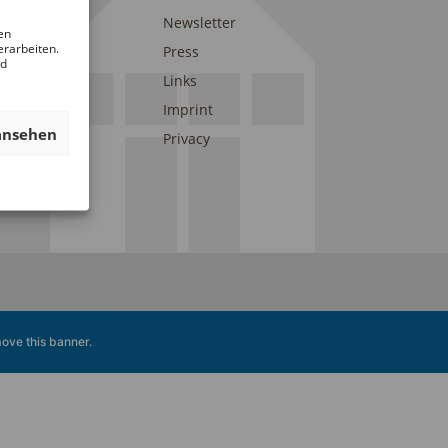
am
Newsletter
en
erarbeiten.
ends of DAM
Press
nd
onsors and
Links
porters
Imprint
ansehen
Privacy
ove this banner
.