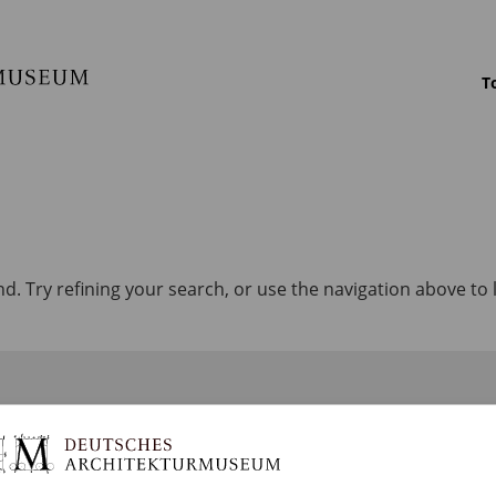
T
. Try refining your search, or use the navigation above to 
EDUCATION
COLLECTIONS
TH
Program
DAM Archive
Por