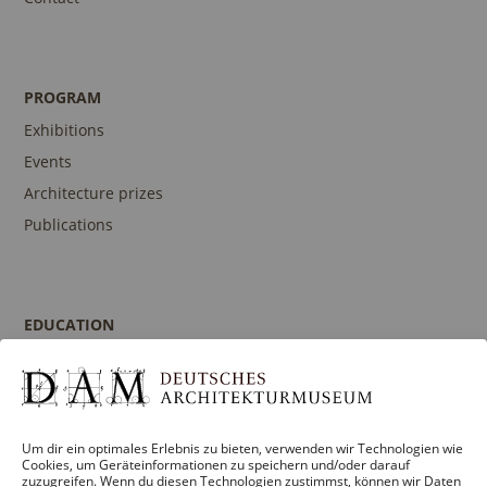
PROGRAM
Exhibitions
Events
Architecture prizes
Publications
EDUCATION
Program
Guidances and Tours
Publications
Um dir ein optimales Erlebnis zu bieten, verwenden wir Technologien wie
Contact person
Cookies, um Geräteinformationen zu speichern und/oder darauf
zuzugreifen. Wenn du diesen Technologien zustimmst, können wir Daten