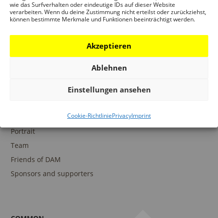
wie das Surfverhalten oder eindeutige IDs auf dieser Website
verarbeiten. Wenn du deine Zustimmung nicht erteilst oder zurückziehst,
können bestimmte Merkmale und Funktionen beeinträchtigt werden.
COLLECTIONS
DAM Archive
Akzeptieren
DAM Digital Collection
Ablehnen
DAM Library
Einstellungen ansehen
Cookie-Richtlinie
Privacy
Imprint
THE DAM
Portrait
Team
Friends of DAM
Sponsors and supporters