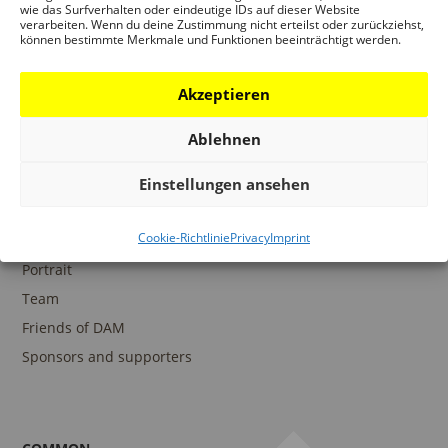
wie das Surfverhalten oder eindeutige IDs auf dieser Website
verarbeiten. Wenn du deine Zustimmung nicht erteilst oder zurückziehst,
können bestimmte Merkmale und Funktionen beeinträchtigt werden.
COLLECTIONS
DAM Archive
Akzeptieren
DAM Digital Collection
Ablehnen
DAM Library
Einstellungen ansehen
Cookie-Richtlinie
Privacy
Imprint
THE DAM
Portrait
Team
Friends of DAM
Sponsors and supporters