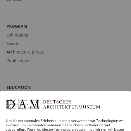
PROGRAM
Exhibitions
Events
Architecture prizes
Publications
EDUCATION
Program
Guidances and Tours
Publications
Um dir ein optimales Erlebnis zu bieten, verwenden wir Technologien wie
Contact person
Cookies, um Geräteinformationen zu speichern und/oder darauf
zuzugreifen. Wenn du diesen Technologien zustimmst, können wir Daten