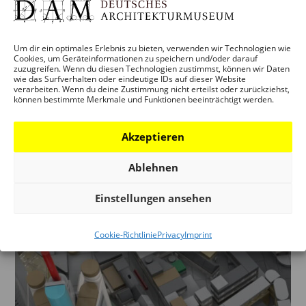
LIEBLING, ICH HABE DEN RÖMER
GESCHRUMPFT — WIE EIN
KLEMMBAUSTEIN-MODELL IM
Um dir ein optimales Erlebnis zu bieten, verwenden wir Technologien wie
MICROSCALE-FORMAT ENTSTEHT
Cookies, um Geräteinformationen zu speichern und/oder darauf
zuzugreifen. Wenn du diesen Technologien zustimmst, können wir Daten
by
anna
|
September 26, 2025
wie das Surfverhalten oder eindeutige IDs auf dieser Website
verarbeiten. Wenn du deine Zustimmung nicht erteilst oder zurückziehst,
können bestimmte Merkmale und Funktionen beeinträchtigt werden.
Modell: frankfurtersteine.de; Foto: Moritz Bernoully
Liebling, ich habe den Römer geschrumpft — Wie ein
Akzeptieren
Klemmbaustein-Modell im Microscale-Format
entsteht 15. Januar 2026, 19 Uhr DAM Auditorium
Ablehnen
Vortrag von Florian Wacker Der Schriftsteller
Einstellungen ansehen
(„Zebras im Schnee“ –...
Cookie-Richtlinie
Privacy
Imprint