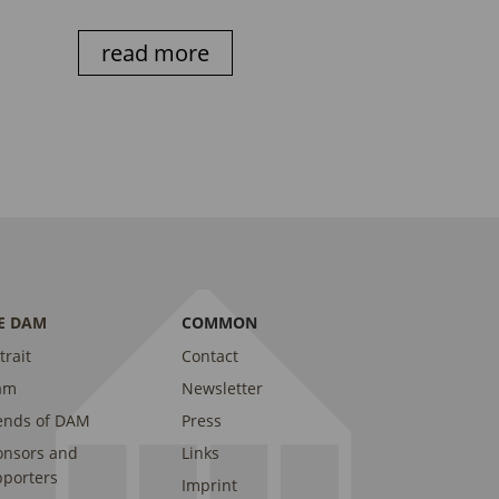
read more
E DAM
COMMON
trait
Contact
am
Newsletter
ends of DAM
Press
onsors and
Links
porters
Imprint