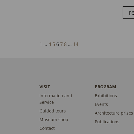
r
1
…
4
5
6
7
8
…
14
VISIT
PROGRAM
Information and
Exhibitions
Service
Events
Guided tours
Architecture prizes
Museum shop
Publications
Contact