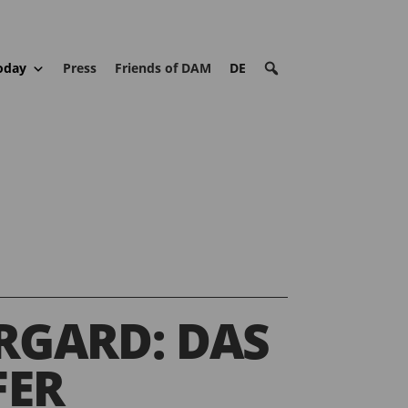
oday
Press
Friends of DAM
DE
RGARD: DAS
ER