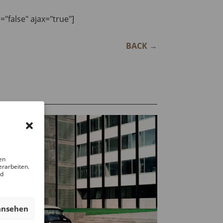
n="false" ajax="true"]
BACK
→
en
erarbeiten.
nd
ansehen