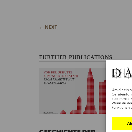
←
NEXT
FURTHER PUBLICATIONS
Um dir ein o
Geräteinfor
zustimmst, k
Wenn du dei
Funktionen 
Ak
GESCHICHTE DER