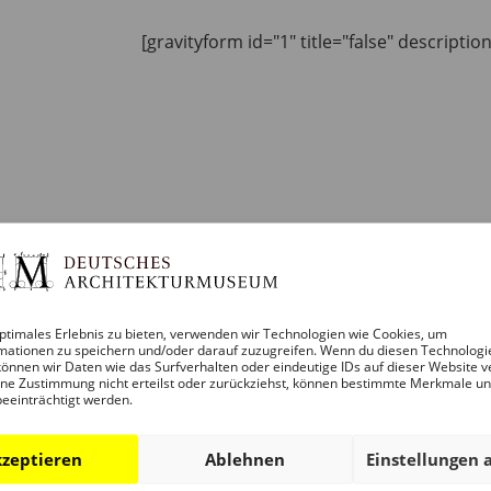
[gravityform id="1" title="false" descriptio
ptimales Erlebnis zu bieten, verwenden wir Technologien wie Cookies, um
mationen zu speichern und/oder darauf zuzugreifen. Wenn du diesen Technologi
önnen wir Daten wie das Surfverhalten oder eindeutige IDs auf dieser Website v
ne Zustimmung nicht erteilst oder zurückziehst, können bestimmte Merkmale u
beeinträchtigt werden.
zeptieren
Ablehnen
Einstellungen 