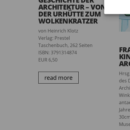
ARCHITEKTUR – VON
DER URHÜTTE ZUM
WOLKENKRATZER
von Heinrich Klotz
Verlag: Prestel
Taschenbuch, 262 Seiten
FR
ISBN: 3791314874
KI
EUR 6,50
AR
Hrsg
read more
des 
Arch
Wink
antae
Jahr
30cm
Muse