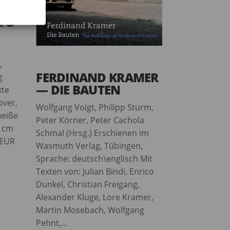
TTO
,
FERDINAND KRAMER
g
— DIE BAUTEN
xte
over,
Wolfgang Voigt, Philipp Sturm,
weiße
Peter Körner, Peter Cachola
7 cm
Schmal (Hrsg.) Erschienen im
 EUR
Wasmuth Verlag, Tübingen,
Sprache: deutsch\englisch Mit
Texten von: Julian Bindi, Enrico
Dunkel, Christian Freigang,
Alexander Kluge, Lore Kramer,
Martin Mosebach, Wolfgang
Pehnt,...